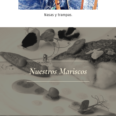
Magnesio (en miligramos)
48 mg
Potasio (en miligramos)
270 mg
Nasas y trampas.
Sodio (en miligramos)
370 mg
Yodo (en microgramos)
40 µg
Zinc (en miligramos)
3,8 mg
Nuestros Mariscos