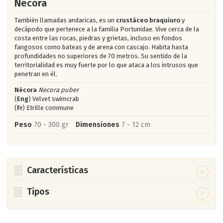
Nécora
También llamadas andaricas, es un
crustáceo braquiuro
y
decápodo que pertenece a la familia Portunidae. Vive cerca de la
costa entre las rocas, piedras y grietas, incluso en fondos
fangosos como bateas y de arena con cascajo. Habita hasta
profundidades no superiores de 70 metros. Su sentido de la
territorialidad es muy fuerte por lo que ataca a los intrusos que
penetran en él.
Nécora
Necora puber
(
Eng
) Velvet swimcrab
(
Fr
) Etrille commune
Peso
70 - 300 gr
Dimensiones
7 - 12 cm
Características
Su caparazón es plano y algo más ancho que largo. Es de
Tipos
color pardo oscuro.
Hay una serie de cangrejos que pueden crear confusión en
Como su caparazón es duro tiene que mudarlo
los mercados con la nécora