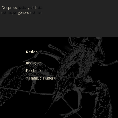
Despreocúpate y disfruta
del mejor género del mar
Redes
Instagram
Facebook
X (antiguo Twitter)