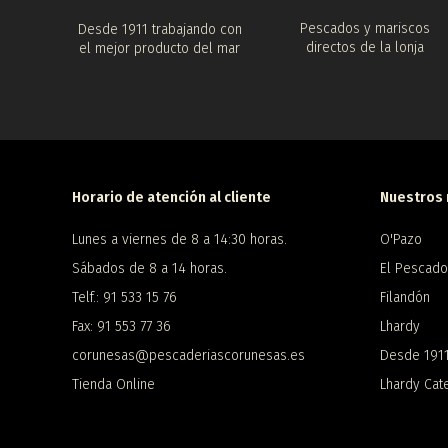
Pescados y mariscos
Desde 1911 trabajando con
directos de la lonja
el mejor producto del mar
Horario de atención al cliente
Nuestros 
Lunes a viernes de 8 a 14:30 horas.
O'Pazo
Sábados de 8 a 14 horas.
El Pescado
Telf.: 91 533 15 76
Filandón
Fax: 91 553 77 36
Lhardy
corunesas@pescaderiascorunesas.es
Desde 191
Tienda Online
Lhardy Cate