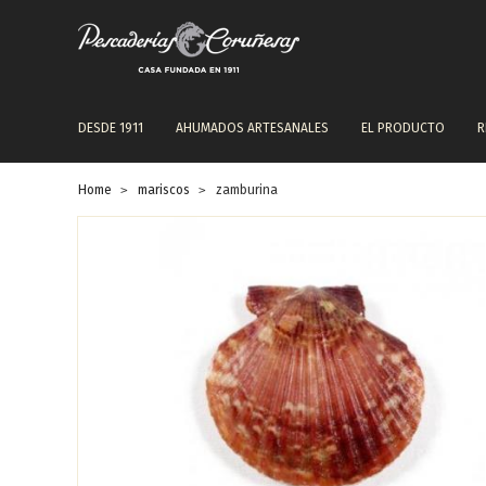
NAVEGACIÓN
DESDE 1911
AHUMADOS ARTESANALES
EL PRODUCTO
R
PRINCIPAL
Home
mariscos
zamburina