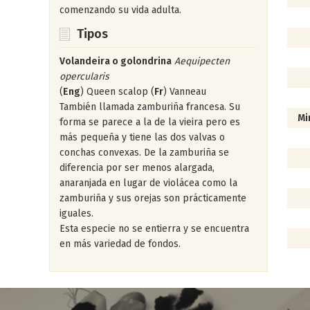
comenzando su vida adulta.
Vi
Tipos
Vi
Vi
Volandeira o golondrina
Aequipecten
opercularis
Vi
(
Eng
) Queen scalop (
Fr
) Vanneau
Vi
También llamada zamburiña francesa. Su
Mi
forma se parece a la de la vieira pero es
más pequeña y tiene las dos valvas o
Ca
conchas convexas. De la zamburiña se
Hi
diferencia por ser menos alargada,
Ma
anaranjada en lugar de violácea como la
zamburiña y sus orejas son prácticamente
Po
iguales.
So
Esta especie no se entierra y se encuentra
Yo
en más variedad de fondos.
Zi