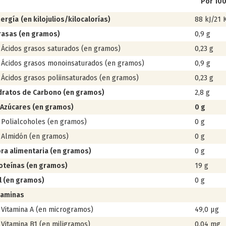
Por 100
ergía
(en kilojulios/kilocalorías)
88 kJ/21 
rasas (en gramos)
0,9 g
idos grasos saturados (en gramos)
0,23 g
idos grasos monoinsaturados (en gramos)
0,9 g
idos grasos poliinsaturados (en gramos)
0,23 g
dratos de Carbono (en gramos
)
2,8 g
Azúcares (en gramos)
0 g
lialcoholes (en gramos)
0 g
midón (en gramos)
0 g
bra alimentaria (en gramos
)
0 g
oteínas (en gramos
)
19 g
l (en gramos
)
0 g
taminas
tamina A (en microgramos)
49,0 µg
tamina B1 (en miligramos)
0,04 mg