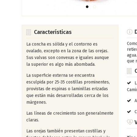
D
Características
Como 
La concha es sólida y el contorno es
retie
ovalado, excepto en la zona de las orejas.
agua.
Sus valvas son convexas e iguales aunque
que n
la superior es algo más abombada.
La superficie externa se encuentra
esculpida por 25-35 costillas prominentes,
L
provistas de espinas o laminillas erizadas
Camin
que están más desarrolladas cerca de los
A
márgenes.
C
Las líneas de crecimiento son generalmente
claras.
V
Las orejas también presentan costillas y