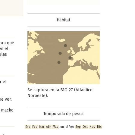
Hábitat
dora que
en el
ulas
r el
Se captura en la FAO 27 (Atlántico
Noroeste).
e ver.
s macho.
Temporada de pesca
Ene
Feb
Mar
Abr
May
Jun
Jul
Ago
Sep
Oct
Nov
Dic