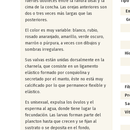
fuertes dobleces entre la ranura bisal y la
Tipo
cima de la concha. Las orejas anteriores son
En
dos o tres veces más largas que las
G
posteriores.
Ác
El color es muy variable: blanco, rubio,
Ác
rosado anaranjado, amarillo, verde oscuro,
marrón o púrpura, a veces con dibujos y
Ác
sombras irregulares.
Hi
Sus valvas están unidas dorsalmente en la
charnela, que consiste en un ligamento
Po
elástico formado por conquiolina y
Al
secretado por el manto, éste no está muy
calcificado por lo que permanece flexible y
Fi
elástico.
Pr
Es unisexual, expulsa los óvulos y el
Sa
esperma al agua, donde tiene lugar la
Vi
fecundación. Las larvas forman parte del
Vi
plancton hasta que crecen y se fijan al
sustrato o se deposita en el fondo,
Vi