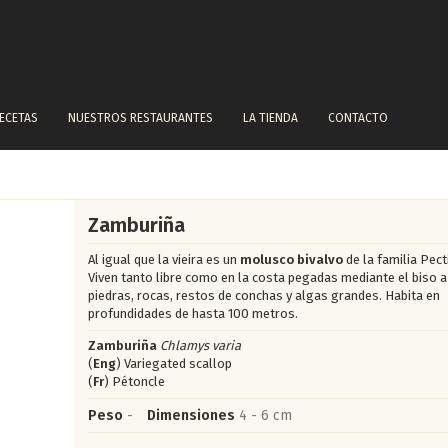
ECETAS
NUESTROS RESTAURANTES
LA TIENDA
CONTACTO
Zamburiña
Al igual que la vieira es un
molusco bivalvo
de la familia Pect
Viven tanto libre como en la costa pegadas mediante el biso a
piedras, rocas, restos de conchas y algas grandes. Habita en
profundidades de hasta 100 metros.
Zamburiña
Chlamys varia
(
Eng
) Variegated scallop
(
Fr
) Pétoncle
Peso
-
Dimensiones
4 - 6 cm