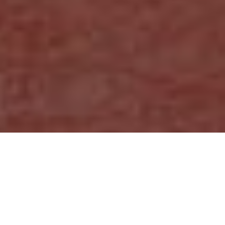
Utilizamos cookies en este sitio web para mejorar su experiencia de
usuario.
Al hacer clic en cualquier enlace de este sitio web usted nos
está dando su consentimiento para la instalación de las mismas en su
No, déme más información
navegador.
Sí, estoy de acuerdo