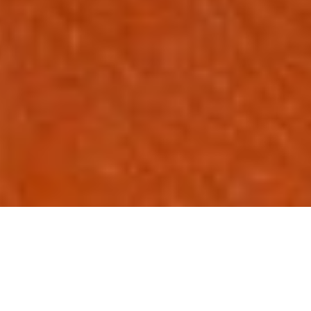
Utilizamos cookies en este sitio web para mejorar su experiencia de
usuario.
Al hacer clic en cualquier enlace de este sitio web usted nos
está dando su consentimiento para la instalación de las mismas en su
No, déme más información
navegador.
Sí, estoy de acuerdo