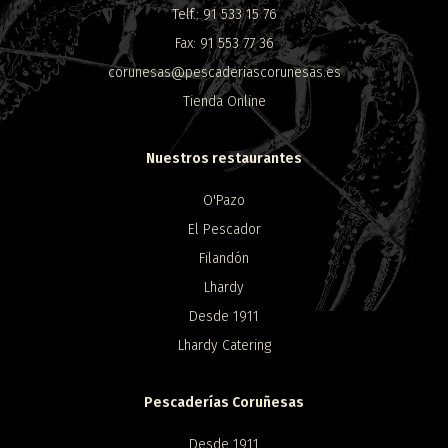
Telf.: 91 533 15 76
Fax: 91 553 77 36
corunesas@pescaderiascorunesas.es
Tienda Online
Nuestros restaurantes
O'Pazo
El Pescador
Filandón
Lhardy
Desde 1911
Lhardy Catering
Pescaderías Coruñesas
Desde 1911