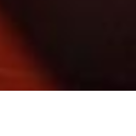
Utilizamos cookies en este sitio web para mejorar su experiencia de
usuario.
Al hacer clic en cualquier enlace de este sitio web usted nos
está dando su consentimiento para la instalación de las mismas en su
No, déme más información
navegador.
Sí, estoy de acuerdo