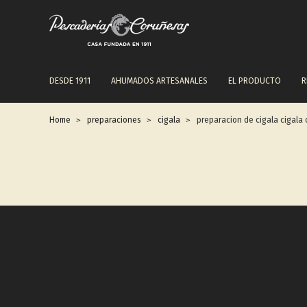
NAVEGACIÓN
DESDE 1911
AHUMADOS ARTESANALES
EL PRODUCTO
R
PRINCIPAL
Home
preparaciones
cigala
preparacion de cigala cigala 