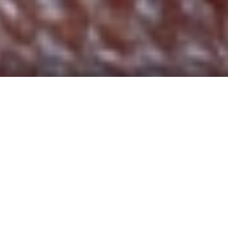
Utilizamos cookies en este sitio web para mejorar su experiencia de
usuario.
Al hacer clic en cualquier enlace de este sitio web usted nos
está dando su consentimiento para la instalación de las mismas en su
No, déme más información
navegador.
Sí, estoy de acuerdo
5 Images
VIEW GALLERY