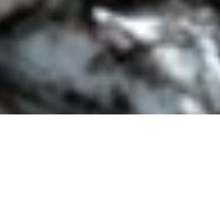
Utilizamos cookies en este sitio web para mejorar su experiencia de
usuario.
Al hacer clic en cualquier enlace de este sitio web usted nos
está dando su consentimiento para la instalación de las mismas en su
No, déme más información
navegador.
Sí, estoy de acuerdo
7 Images
VIEW GALLERY