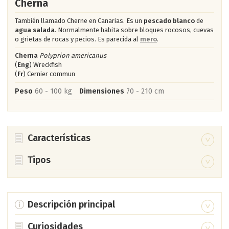
Cherna
También llamado Cherne en Canarias. Es un
pescado blanco
de
agua salada
. Normalmente habita sobre bloques rocosos, cuevas
o grietas de rocas y pecios. Es parecida al
mero
.
Cherna
Polyprion americanus
(
Eng
) Wreckfish
(
Fr
) Cernier commun
Peso
60 - 100 kg
Dimensiones
70 - 210 cm
Características
De color gris a negro. Sus aletas son pequeñas y negras.
Tipos
Tiene crestas en la frente.
Mero dentón o dentol
Epinephelus caninus
(
Eng
) Dogtooth grouper (
Fr
) Mérou gris
Cabeza maciza y grande.
Los ejemplares adultos son muy parecidos a la cherna.
Descripción principal
Posee una fuerte mandíbula con tres filas de dientes, dos
Bacalao o cherna de Juan Fernández
Polyprion oxygeneios
Viven en fondos duros y blandos a profundidades desde 40
de ellos tipo caninos.
Curiosidades
(
Eng
) Hapuku wreckfish (
Fr
) Cernier de Nouvelle Zélande