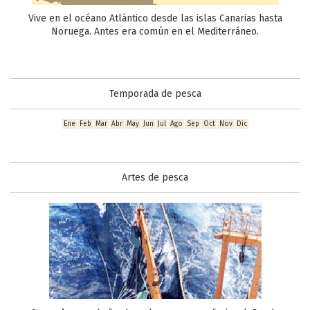
Proteínas (en gramos
)
16 g
Vive en el océano Atlántico desde las islas Canarias hasta
Sal (en gramos
)
0 g
Noruega. Antes era común en el Mediterráneo.
Vitaminas
Vitamina B2 (en miligramos)
0,14 mg
Vitamina B3 (en miligramos)
2,30 mg
Temporada de pesca
Vitamina B6 (en miligramos)
0,32 mg
Ene
Feb
Mar
Abr
May
Jun
Jul
Ago
Sep
Oct
Nov
Dic
Vitamina B9 (en microgramos)
11,0 µg
Vitamina B12 (en microgramos)
2,00 µg
Vitamina E (en miligramos)
0,80 mg
Artes de pesca
Minerales
Fósforo (en miligramos)
210 mg
Magnesio (en miligramos)
20 mg
Potasio (en miligramos)
255 mg