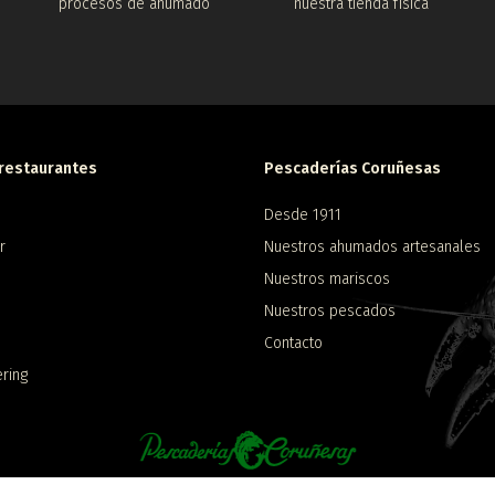
procesos de ahumado
nuestra tienda física
restaurantes
Pescaderías Coruñesas
Desde 1911
r
Nuestros ahumados artesanales
Nuestros mariscos
Nuestros pescados
1
Contacto
ring