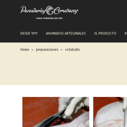
NAVEGACIÓN
DESDE 1911
AHUMADOS ARTESANALES
EL PRODUCTO
R
PRINCIPAL
Home
preparaciones
rodaballo