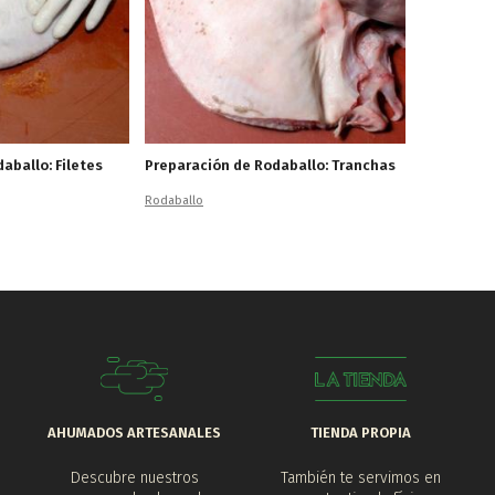
aballo: Filetes
Preparación de Rodaballo: Tranchas
Rodaballo
AHUMADOS ARTESANALES
TIENDA PROPIA
Descubre nuestros
También te servimos en