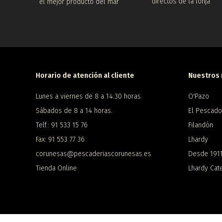
directos de la lonja
el mejor producto del mar
Horario de atención al cliente
Nuestros 
Lunes a viernes de 8 a 14:30 horas.
O'Pazo
Sábados de 8 a 14 horas.
El Pescado
Telf.: 91 533 15 76
Filandón
Fax: 91 553 77 36
Lhardy
corunesas@pescaderiascorunesas.es
Desde 191
Tienda Online
Lhardy Cate