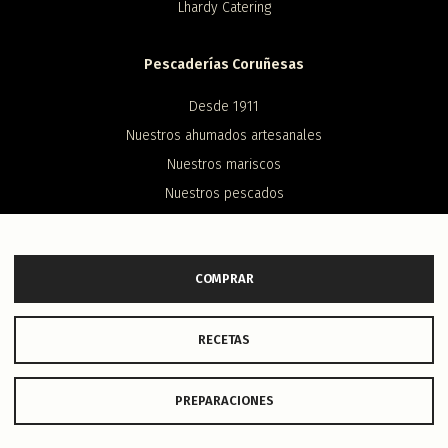
Lhardy Catering
Pescaderías Coruñesas
Desde 1911
Nuestros ahumados artesanales
Nuestros mariscos
Nuestros pescados
Contacto
COMPRAR
Redes
Instagram
RECETAS
Facebook
X (antiguo Twitter)
PREPARACIONES