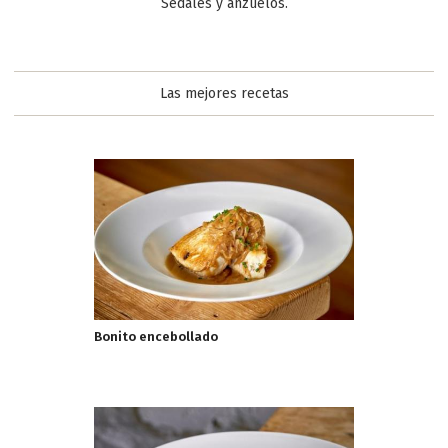
Sedales y anzuelos.
Cobre (en miligramos)
0,01 mg
Fósforo (en miligramos)
28 mg
Hierro (en miligramos)
1,3 mg
Las mejores recetas
Magnesio (en miligramos)
23 mg
Potasio (en miligramos)
330 mg
Selenio (en microgramos)
82 µg
Sodio (en miligramos)
39 mg
Yodo (en microgramos)
10 µg
Zinc (en miligramos)
0,5 mg
Bonito encebollado