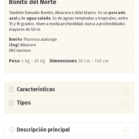
Bonito del Norte
También llamado Bonito, Albacora o Atún blanco. Es un
pescado
azul
y de
agua salada
. Es de aguas templadas y tropicales, entre
15 y 16 grados. Viven a media profundidad, nunca a profundidades
mayores de 50 m.
Bonito
Thunnus alalunga
(
Eng
) Albacore
(
Fr
) Germon
Peso
4 kg - 30 Kg
Dimensiones
30 cm - 140 cm
Características
Pertenece a la familia de los Scrombidae.
Tipos
Presenta en la parte del dorso de 7 a 10 bandas
Bonito Atlántico o del Sur
Sarda sarda
longitudinales.
(
Eng
) Atlantic bonito (
Fr
) Bonite à dos rayé
Habita en las aguas cálidas y templadas del Atlántico y en el
Posee un cuerpo esbelto, alargado, comprimido y de forma
Descripción principal
Mediterráneo. Posee entre seis y doce rayas oblicuas de
hidrodinámica.
Se diferencia fácilmente del
Atún rojo
(Thunnus thynnus)