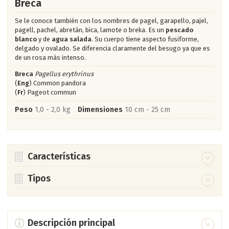
Breca
Se le conoce también con los nombres de pagel, garapello, pajel,
pagell, pachel, abretán, bica, lamote o breka. Es un
pescado
blanco
y de
agua salada
. Su cuerpo tiene aspecto fusiforme,
delgado y ovalado. Se diferencia claramente del besugo ya que es
de un rosa más intenso.
Breca
Pagellus erythrinus
(
Eng
) Common pandora
(
Fr
) Pageot commun
Peso
1,0 - 2,0 kg
Dimensiones
10 cm - 25 cm
Características
Tiene un color plateado y rosáceo intenso, con unos
Tipos
puntitos azulados.
Breca chata
Pagellus bellottii
Su boca no es demasiado grande, y aunque posee una
(
Eng
) Red pandora (
Fr
) Pageot à tache rouge
buena fila de dientes, éstos no son largos.
En la costa gaditano-onubense se conoce como garapello.
Descripción principal
Es de color rosa brillante, con reflejos dorados y las aletas