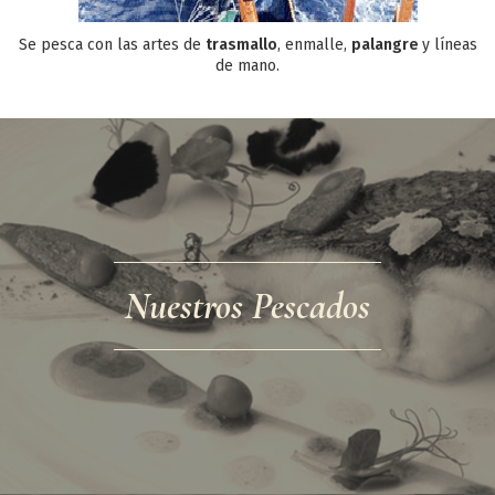
HIerro (en miligramos)
1,3 mg
Se pesca con las artes de
trasmallo
, enmalle,
palangre
y líneas
Magnesio (en miligramos)
24,5 mg
de mano.
Selenio (en microgramos)
123 µg
Zinc (en miligramos)
0,5 mg
Nuestros Pescados